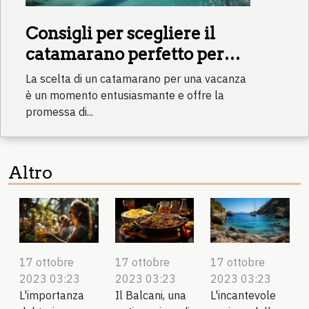
Consigli per scegliere il
catamarano perfetto per
una vacanza
La scelta di un catamarano per una vacanza
è un momento entusiasmante e offre la
promessa di...
Altro
17 ottobre
17 ottobre
17 ottobre
2023 03:23
2023 03:23
2023 03:23
L'importanza
Il Balcani, una
L'incantevole