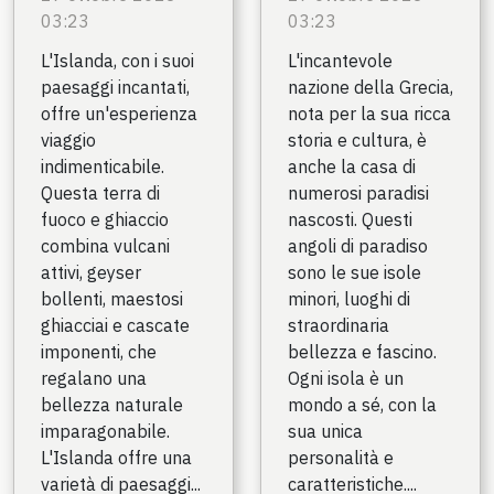
03:23
03:23
L'Islanda, con i suoi
L'incantevole
paesaggi incantati,
nazione della Grecia,
offre un'esperienza
nota per la sua ricca
viaggio
storia e cultura, è
indimenticabile.
anche la casa di
Questa terra di
numerosi paradisi
fuoco e ghiaccio
nascosti. Questi
combina vulcani
angoli di paradiso
attivi, geyser
sono le sue isole
bollenti, maestosi
minori, luoghi di
ghiacciai e cascate
straordinaria
imponenti, che
bellezza e fascino.
regalano una
Ogni isola è un
bellezza naturale
mondo a sé, con la
imparagonabile.
sua unica
L'Islanda offre una
personalità e
varietà di paesaggi...
caratteristiche....