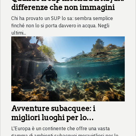
differenze che non immagini
Chi ha provato un SUP lo sa: sembra semplice
finché non lo si porta davvero in acqua. Negli
ultimi...
Avventure subacquee: i
migliori luoghi per lo
snorkeling in Europa
L'Europa è un continente che offre una vasta
gamma di ambienti subacquei meravigliosi per lo...