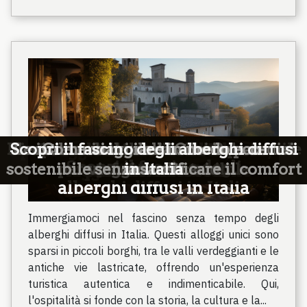
L'importanza del turismo responsabile
I paesaggi incantati dell'Islanda, un
Scopri il fascino degli alberghi diffusi
Il mistero della cucina dei Balcani: un
Le isole minori della Grecia: paradisi
Le isole minori della Grecia:
Come viaggiare in modo eco-
Scopri il fascino degli
sostenibile senza sacrificare il comfort
per un futuro sostenibile
viaggio culinario
nascosti
in Italia
viaggio indimenticabile
paradisi nascosti
alberghi diffusi in Italia
Immergiamoci nel fascino senza tempo degli
alberghi diffusi in Italia. Questi alloggi unici sono
sparsi in piccoli borghi, tra le valli verdeggianti e le
antiche vie lastricate, offrendo un'esperienza
turistica autentica e indimenticabile. Qui,
l'ospitalità si fonde con la storia, la cultura e la...