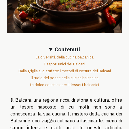
Contenuti
La diversità della cucina balcanica
I sapori unici dei Balcani
Dalla griglia allo stufato: i metodi di cottura dei Balcani
Il ruolo del pesce nella cucina balcanica
La dolce conclusione: i dessert balcanici
Il Balcani, una regione ricca di storia e cultura, offre
un tesoro nascosto di cui molti non sono a
conoscenza: la sua cucina. Il mistero della cucina dei
Balcani è uno viaggio culinario affascinante, pieno di
sapori intensi e piatti unici. In questo articolo,