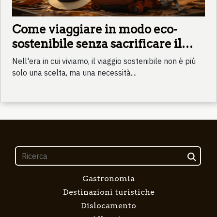
Come viaggiare in modo eco-
sostenibile senza sacrificare il
comfort
Nell'era in cui viviamo, il viaggio sostenibile non è più
solo una scelta, ma una necessità....
Gastronomia
Destinazioni turistiche
Dislocamento