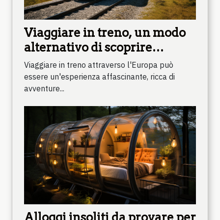
Viaggiare in treno, un modo
alternativo di scoprire
l'Europa
Viaggiare in treno attraverso l'Europa può
essere un'esperienza affascinante, ricca di
avventure...
Alloggi insoliti da provare per