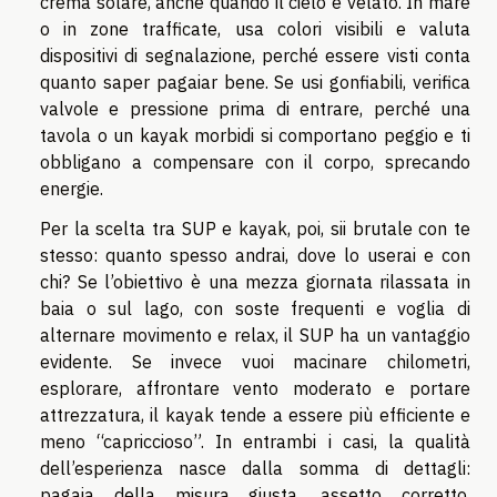
crema solare, anche quando il cielo è velato. In mare
o in zone trafficate, usa colori visibili e valuta
dispositivi di segnalazione, perché essere visti conta
quanto saper pagaiar bene. Se usi gonfiabili, verifica
valvole e pressione prima di entrare, perché una
tavola o un kayak morbidi si comportano peggio e ti
obbligano a compensare con il corpo, sprecando
energie.
Per la scelta tra SUP e kayak, poi, sii brutale con te
stesso: quanto spesso andrai, dove lo userai e con
chi? Se l’obiettivo è una mezza giornata rilassata in
baia o sul lago, con soste frequenti e voglia di
alternare movimento e relax, il SUP ha un vantaggio
evidente. Se invece vuoi macinare chilometri,
esplorare, affrontare vento moderato e portare
attrezzatura, il kayak tende a essere più efficiente e
meno “capriccioso”. In entrambi i casi, la qualità
dell’esperienza nasce dalla somma di dettagli:
pagaia della misura giusta, assetto corretto,