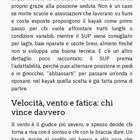
proprio grazie alla posizione seduta. Non è un caso
se molte scuole e associazioni che lavorano su fiumi
e coste esposte propongono il kayak come primo
passo per chi vuole affrontare tratti lunghi o
condizioni variabili, mentre il SUP viene consigliato
per laghi, baie riparate e uscite brevi, almeno finché
non si sviluppa una buona tecnica. E c’è un altro
dettaglio poco raccontato: il SUP premia
l’adattabilità, perché puoi alternare posizione in piedi
e in ginocchio, “abbassarti” per passare un’onda o
riposare; nel kayak quella scelta è già fatta prima di
partire.
Velocità, vento e fatica: chi
vince davvero
Il vento è il giudice più severo, e spesso decide chi
torna a riva con il sorriso e chi con le braccia dure. Un
kayak, grazie al profilo più basso e alla prua che