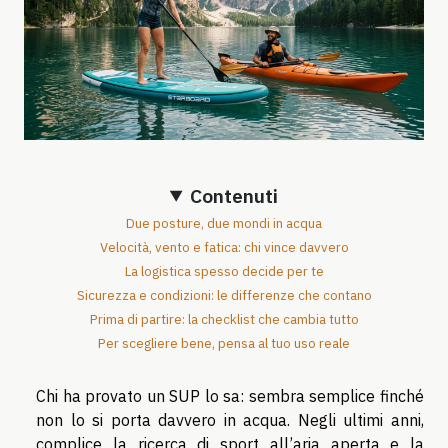
Contenuti
Due posture, due mondi in acqua
Velocità, vento e fatica: chi vince davvero
La logistica spesso decide per te
Sicurezza e condizioni: le differenze che contano
Prima di partire: la checklist che cambia tutto
Per scegliere bene, pensa al tuo uso reale
Chi ha provato un SUP lo sa: sembra semplice finché
non lo si porta davvero in acqua. Negli ultimi anni,
complice la ricerca di sport all’aria aperta e la