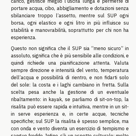
carico, gestisce meglio l’uscita lunga e permette di
portare acqua, cibo, abbigliamento e dotazioni senza
sbilanciare troppo l’assetto, mentre sul SUP ogni
borsa, ogni elastico e ogni litro in più influisce su
stabilità e manovrabilità, soprattutto per chi non ha
esperienza.
Questo non significa che il SUP sia “meno sicuro” in
assoluto, significa che è più sensibile alle condizioni, e
quindi richiede una pianificazione attenta. Valuta
sempre direzione e intensità del vento, temperatura
dell’acqua e possibilità di rientro, e non fidarti solo
del sole: la costa e i laghi cambiano in fretta. Sulla
scelta pesa anche la gestione di un eventuale
ribaltamento: in kayak, se parliamo di sit-on-top, la
risalita può essere rapida e intuitiva, mentre in un sit-
in serve esperienza e, in certe acque, tecniche
specifiche; sul SUP la risalita è spesso semplice, ma
con onda e vento diventa un esercizio di tempismo e
sangue freddo. Infine, c’è un aspetto culturale: molte