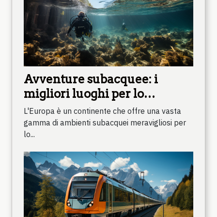
Avventure subacquee: i
migliori luoghi per lo
snorkeling in Europa
L'Europa è un continente che offre una vasta
gamma di ambienti subacquei meravigliosi per
lo...